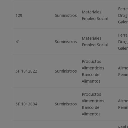
Ferre
Materiales
129
Suministros
Drog
Empleo Social
Galer
Ferre
Materiales
41
Suministros
Drog
Empleo Social
Galer
Productos
Alimenticios
Alim
5F 1012822
Suministros
Banco de
Penin
Alimentos
Productos
Alimenticios
Alim
5F 1013884
Suministros
Banco de
Penin
Alimentos
Real 