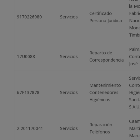
la M
Certificado
Fabri
9170226980
Servicios
Persona Jurídica
Nacio
Mone
Timb
Palm
Reparto de
17U0088
Servicios
Contr
Correspondencia
José
Servi
Mantenimiento
Cont
67F137878
Servicios
Contenedores
Higié
Higiénicos
Sanit
S.A.U
Caa
Reparación
2 201170041
Servicios
Mart
Teléfonos
Marc