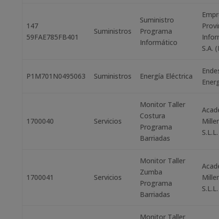
Empr
Suministro
147
Provi
Suministros
Programa
59FAE785FB401
Infor
Informático
S.A. 
Ende
P1M701N0495063
Suministros
Energía Eléctrica
Energ
Monitor Taller
Acad
Costura
1700040
Servicios
Mille
Programa
S.L.L.
Barriadas
Monitor Taller
Acad
Zumba
1700041
Servicios
Mille
Programa
S.L.L.
Barriadas
Monitor Taller