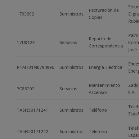
Soluc
Facturación de
1703092
Suministros
Digit
Copias
Rubia
Palm
Reparto de
17U0129
Servicios
Contr
Correspondencia
José
Ende
P1M701N0794996
Suministros
Energía Eléctrica
Energ
Mantenimiento
Zado
7C83202
Servicios
Ascensor
S.A.
Telef
TA5N50171241
Suministros
Teléfono
Espa
Telef
TA5N50171242
Suministros
Teléfono
Espa