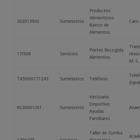
Productos
Alimenticios
202013900
Suministros
Caro 
Banco de
Alimentos
Tran
Portes Recogida
17/508
Servicios
Hnos
Alimentos
M. S. 
Telef
TA5N50171243
Suministros
Teléfono
Espa
Vestuario
Deportivo
RC00001/01
Suministros
Anama
Ayudas
Familiares
Taller de Zumba
Acad
1700478
Servicios
Programa