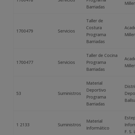
Mille
Barriadas
Taller de
Costura
Acad
1700479
Servicios
Programa
Mille
Barriadas
Taller de Cocina
Acad
1700477
Servicios
Programa
Mille
Barriadas
Material
Distr
Deportivo
53
Suministros
Depo
Programa
Ballsu
Barriadas
Este
Material
1 2133
Suministros
Infor
Informático
F. S. 