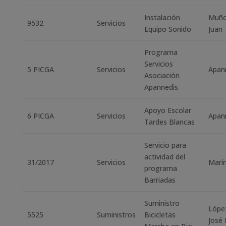
Instalación
Muño
9532
Servicios
Equipo Sonido
Juan
Programa
Servicios
5 PICGA
Servicios
Apan
Asociación
Apannedis
Apoyo Escolar
6 PICGA
Servicios
Apan
Tardes Blancas
Servicio para
actividad del
31/2017
Servicios
Marí
programa
Barriadas
Suministro
Lópe
5525
Suministros
Bicicletas
José