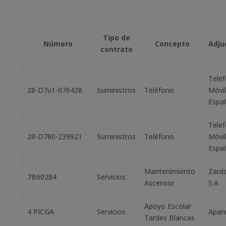
Tipo de
Número
Concepto
Adju
contrato
Telef
28-D7u1-076428
Suministros
Teléfono
Móvi
Espa
Telef
28-D780-239921
Suministros
Teléfono
Móvi
Españ
Mantenimiento
Zard
7B60284
Servicios
Ascensor
S.A
Apoyo Escolar
4 PICGA
Servicios
Apan
Tardes Blancas