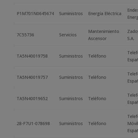
Ende
P1M701N0645674
Suministros
Energía Eléctrica
Energ
Mantenimiento
Zado
7C55736
Servicios
Ascensor
S.A.
Telef
TA5N40019758
Suministros
Teléfono
Espa
Telef
TA5N40019757
Suministros
Teléfono
Espa
Telef
TA5N40019652
Suministros
Teléfono
Espa
Telef
28-F7U1-078698
Suministros
Teléfono
Móvi
Espa