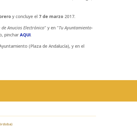
brero
y concluye el
7 de marzo
2017.
 de Anucios Electrónico
" y en "
Tu Ayuntamiento-
eb, pinchar
AQUI
.
Ayuntamiento (Plaza de Andalucía), y en el
Córdoba)