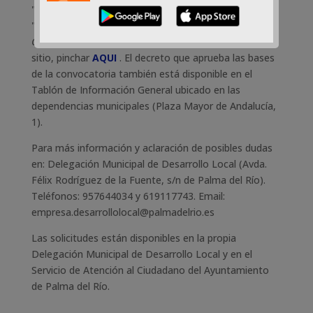
"
Sede Electrónica-Tablón de Auncios Electrónico
" y en
"
Ciudadanía-Área de Desarrollo Local-Empresa-
Convocatoria Subvenciones-Empresas
". Para ir a este
sitio, pinchar
AQUI
. El decreto que aprueba las bases
de la convocatoria también está disponible en el
Tablón de Información General ubicado en las
dependencias municipales (Plaza Mayor de Andalucía,
1).
Para más información y aclaración de posibles dudas
en: Delegación Municipal de Desarrollo Local (Avda.
Félix Rodríguez de la Fuente, s/n de Palma del Río).
Teléfonos: 957644034 y 619117743. Email:
empresa.desarrollolocal@palmadelrio.es
Las solicitudes están disponibles en la propia
Delegación Municipal de Desarrollo Local y en el
Servicio de Atención al Ciudadano del Ayuntamiento
de Palma del Río.