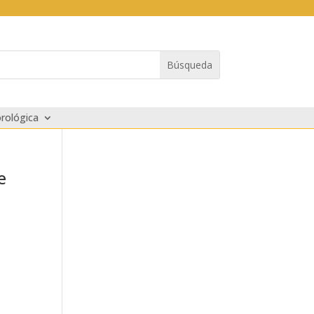
rológica
e