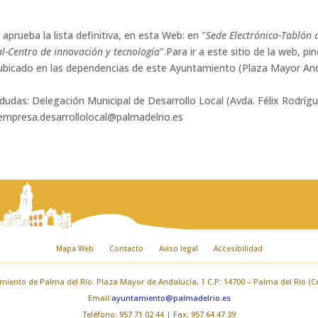
prueba la lista definitiva, en esta Web: en "
Sede Electrónica-Tablón 
l-Centro de innovación y tecnología
".Para ir a este sitio de la web, pi
 ubicado en las dependencias de este Ayuntamiento (Plaza Mayor Anda
 dudas: Delegación Municipal de Desarrollo Local (Avda. Félix Rodríg
empresa.desarrollolocal@palmadelrio.es
Mapa Web
Contacto
Aviso legal
Accesibilidad
iento de Palma del Río. Plaza Mayor de Andalucía, 1 C.P: 14700 – Palma del Río (
Email:
ayuntamiento@palmadelrio.es
Teléfono: 957 71 02 44 | Fax: 957 64 47 39