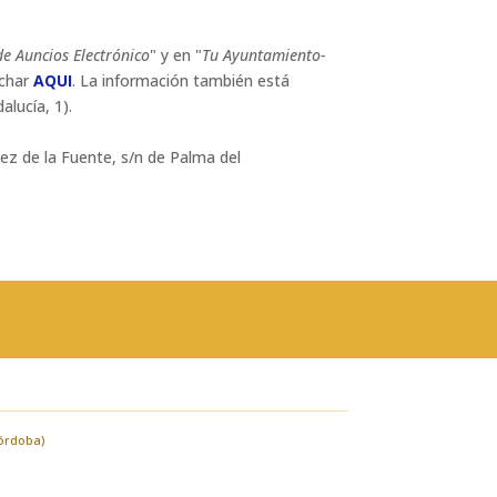
de Auncios Electrónico
" y en "
Tu Ayuntamiento-
nchar
AQUI
. La información también está
lucía, 1).
uez de la Fuente, s/n de Palma del
Córdoba)