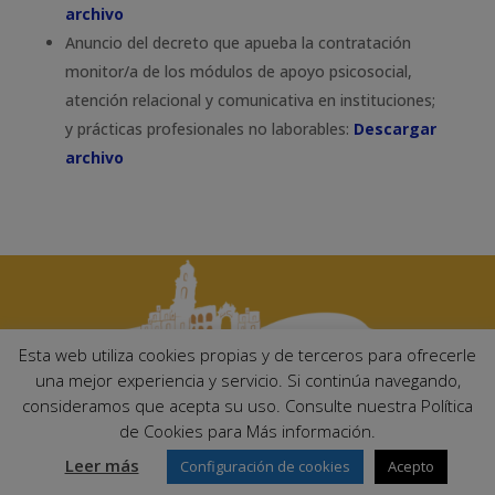
archivo
Anuncio del decreto que apueba la contratación
monitor/a de los módulos de apoyo psicosocial,
atención relacional y comunicativa en instituciones;
y prácticas profesionales no laborables:
Descargar
archivo
Esta web utiliza cookies propias y de terceros para ofrecerle
una mejor experiencia y servicio. Si continúa navegando,
consideramos que acepta su uso. Consulte nuestra Política
Ayuntamiento de Palma del Río. Plaza Mayor de Andalucía, 1 C.P:
de Cookies para Más información.
14700 – Palma del Río (Córdoba)
Email:
ayuntamiento@palmadelrio.es
Leer más
Configuración de cookies
Acepto
Teléfono: 957 71 02 44 | Fax: 957 64 47 39