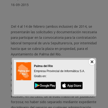
16-09-2015
Del 4 al 14 de febrero (ambos inclusive) de 2014, se
presentarán las solicitudes y documentación necesaria
para participar en la convocatoria para la contratación
laboral temporal de un/a Sepulturero/a, por interinidad
hasta que se cubra la plaza en propiedad, para el
Ayuntamiento de Palma del Río.
Los requisitos para participar en dicha convocatoria
Palma del Rio
son: Tener la nacionalidad española sin perjuicio de los
Empresa Provincial de Informática S.A.
dispuesto en el artículo 57 de la Ley 7/2007 de 12 de
Gratis en:
abril del Estatuto Básico del Empleado Público; poseer
la capacidad funcional para el desempeño de las
tareas de la plaza; tener cumplidos 16 años y no
exceder, en su caso, de la edad máxima de jubilación
forzosa; no haber sido separado mediante expediente
disciplinario del servicio en cualquier administración