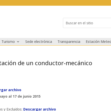
Buscar:
Search
for...
Turismo
Sede electrónica
Transparencia
Estación Meteo
atación de un conductor-mecánico
rgar archivo
ayo al 17 de junio 2015
os y Excluidos:
Descargar archivo