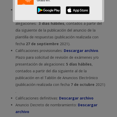
Gratis en:
Plantilla de respuestas del ejercicio teórico y
práctico:
Descargar archivo
. Plazo para
alegaciones:
3 días hábiles
, contados a partir del
día siguiente de la publicación del anuncio de la
plantilla de respuestas (publicación realizada con
fecha
27 de septiembre
2021).
Calificaciones provisionales:
Descargar archivo
.
Plazo para solicitud de revisión de exámenes y/o
presentación de alegaciones:
5 días hábiles
,
contados a partir del día siguiente al de la
publicación en el Tablón de Anuncios Electrónico
(publicación realizada con fecha
7 de octubre
2021)
.
Calificaciones definitivas:
Descargar archivo
Anuncio Decreto de nombramiento:
Descargar
archivo