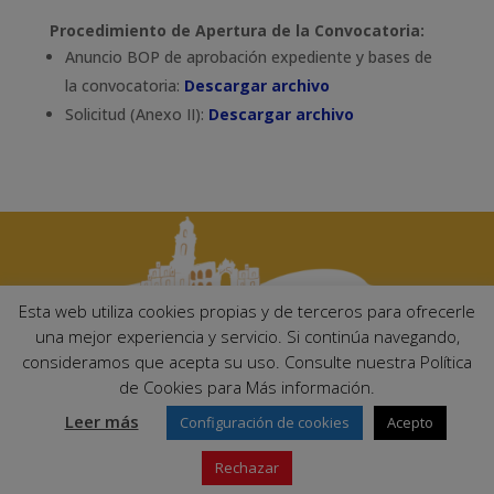
Procedimiento de Apertura de la Convocatoria:
Anuncio BOP de aprobación expediente y bases de
la convocatoria:
Descargar archivo
Solicitud (Anexo II):
Descargar archivo
Esta web utiliza cookies propias y de terceros para ofrecerle
una mejor experiencia y servicio. Si continúa navegando,
consideramos que acepta su uso. Consulte nuestra Política
Ayuntamiento de Palma del Río. Plaza Mayor de Andalucía, 1 C.P:
de Cookies para Más información.
14700 – Palma del Río (Córdoba)
Email:
ayuntamiento@palmadelrio.es
Leer más
Configuración de cookies
Acepto
Teléfono: 957 71 02 44 | Fax: 957 64 47 39
Rechazar