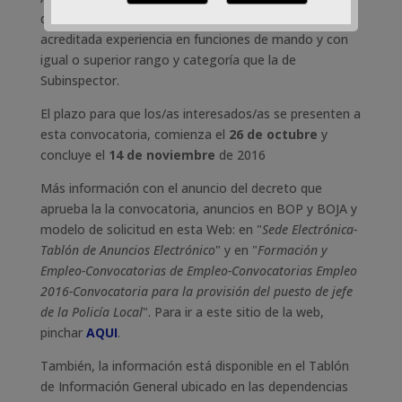
de Policía Local o de otros Cuerpos de Seguridad, con
acreditada experiencia en funciones de mando y con
igual o superior rango y categoría que la de
Subinspector.
El plazo para que los/as interesados/as se presenten a
esta convocatoria, comienza el
26 de octubre
y
concluye el
14 de noviembre
de 2016
Más información con el anuncio del decreto que
aprueba la la convocatoria, anuncios en BOP y BOJA y
modelo de solicitud en esta Web: en "
Sede Electrónica-
Tablón de Anuncios Electrónico
" y en "
Formación y
Empleo-Convocatorias de Empleo-Convocatorias Empleo
2016-Convocatoria para la provisión del puesto de jefe
de la Policía Local
". Para ir a este sitio de la web,
pinchar
AQUI
.
También, la información está disponible en el Tablón
de Información General ubicado en las dependencias