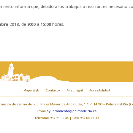
miento informa que, debido a los trabajos a realizar, es necesario co
.
mbre
2018, de
9:00
a
15:00
horas.
Mapa Web
Contacto
Aviso legal
Accesibilidad
iento de Palma del Río. Plaza Mayor de Andalucía, 1 C.P: 14700 – Palma del Río (
Email:
ayuntamiento@palmadelrio.es
Teléfono: 957 71 02 44 | Fax: 957 64 47 39