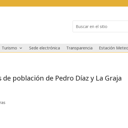
Buscar:
Search
for...
Turismo
Sede electrónica
Transparencia
Estación Meteo
s de población de Pedro Díaz y La Graja
ras