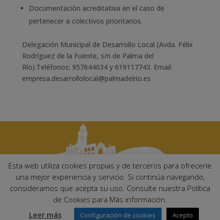
Documentación acreditativa en el caso de
pertenecer a colectivos prioritarios.
Delegación Municipal de Desarrollo Local (Avda. Félix
Rodríguez de la Fuente, s/n de Palma del
Río).Teléfonos: 957644034 y 619117743. Email:
empresa.desarrollolocal@palmadelrio.es
Esta web utiliza cookies propias y de terceros para ofrecerle
una mejor experiencia y servicio. Si continúa navegando,
consideramos que acepta su uso. Consulte nuestra Política
Ayuntamiento de Palma del Río. Plaza Mayor de Andalucía, 1 C.P:
de Cookies para Más información.
14700 – Palma del Río (Córdoba)
Email:
ayuntamiento@palmadelrio.es
Leer más
Configuración de cookies
Acepto