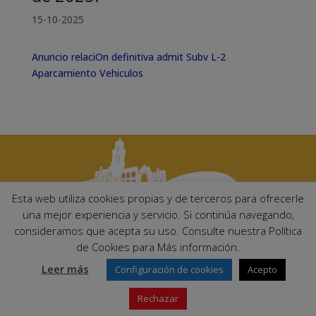
15-10-2025
Anuncio relaciOn definitiva admit Subv L-2
Aparcamiento Vehiculos
Esta web utiliza cookies propias y de terceros para ofrecerle
una mejor experiencia y servicio. Si continúa navegando,
consideramos que acepta su uso. Consulte nuestra Política
Ayuntamiento de Palma del Río. Plaza Mayor de Andalucía, 1 C.P:
de Cookies para Más información.
14700 – Palma del Río (Córdoba)
Email:
ayuntamiento@palmadelrio.es
Leer más
Configuración de cookies
Acepto
Teléfono: 957 71 02 44 | Fax: 957 64 47 39
Rechazar