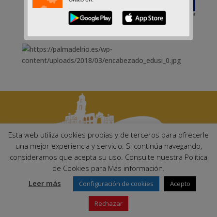
Esta web utiliza cookies propias y de terceros para ofrecerle
una mejor experiencia y servicio. Si continúa navegando,
consideramos que acepta su uso. Consulte nuestra Política
Ayuntamiento de Palma del Río. Plaza Mayor de Andalucía, 1 C.P:
de Cookies para Más información.
14700 – Palma del Río (Córdoba)
Email:
ayuntamiento@palmadelrio.es
Leer más
Configuración de cookies
Acepto
Teléfono: 957 71 02 44 | Fax: 957 64 47 39
Rechazar