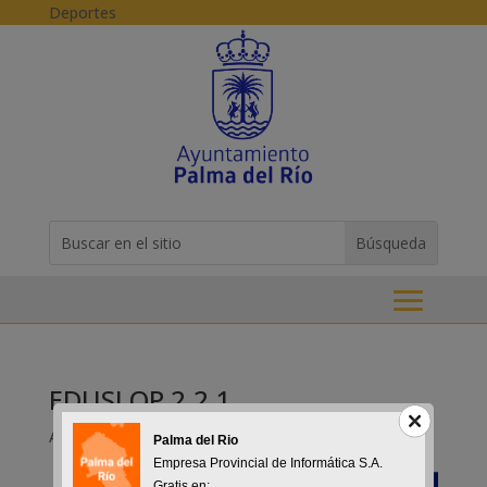
Skip to content
Deportes
Buscar:
Search
for...
EDUSI OP 2.2.1
Abr 18, 2019
Palma del Rio
Empresa Provincial de Informática S.A.
Gratis en: