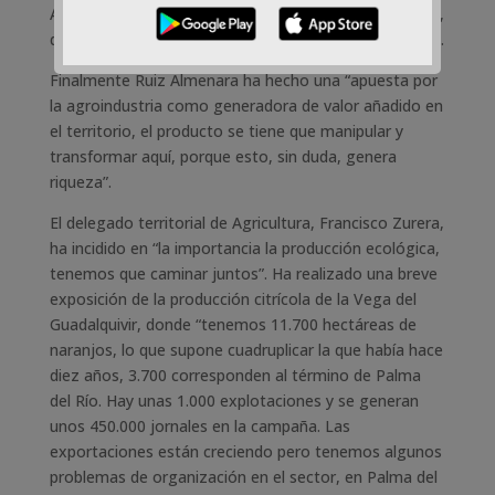
Ayuntamiento de Palma del Río el 30 de junio de 2016,
después un proceso participativo y fruto del consenso.
Finalmente Ruiz Almenara ha hecho una “apuesta por
la agroindustria como generadora de valor añadido en
el territorio, el producto se tiene que manipular y
transformar aquí, porque esto, sin duda, genera
riqueza”.
El delegado territorial de Agricultura, Francisco Zurera,
ha incidido en “la importancia la producción ecológica,
tenemos que caminar juntos”. Ha realizado una breve
exposición de la producción citrícola de la Vega del
Guadalquivir, donde “tenemos 11.700 hectáreas de
naranjos, lo que supone cuadruplicar la que había hace
diez años, 3.700 corresponden al término de Palma
del Río. Hay unas 1.000 explotaciones y se generan
unos 450.000 jornales en la campaña. Las
exportaciones están creciendo pero tenemos algunos
problemas de organización en el sector, en Palma del