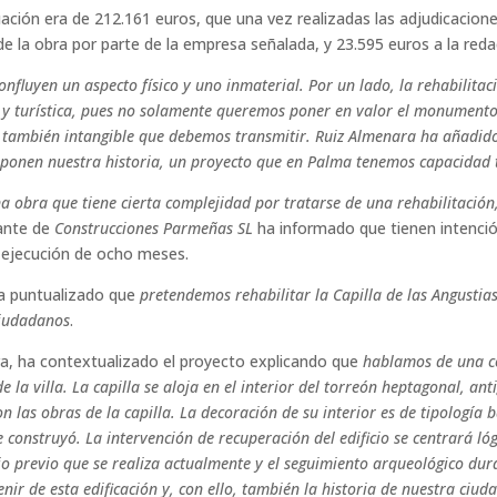
ación era de 212.161 euros, que una vez realizadas las adjudicacion
e la obra por parte de la empresa señalada, y 23.595 euros a la redac
onfluyen un aspecto físico y uno inmaterial. Por un lado, la rehabilita
y turística, pues no solamente queremos poner en valor el monumento s
también intangible que debemos transmitir. Ruiz Almenara ha añadido 
ponen nuestra historia, un proyecto que en Palma tenemos capacidad t
na obra que tiene cierta complejidad por tratarse de una rehabilitació
tante de
Construcciones Parmeñas SL
ha informado que tienen intenci
 ejecución de ocho meses.
ha puntualizado que
pretendemos rehabilitar la Capilla de las Angustia
ciudadanos
.
era, ha contextualizado el proyecto explicando que
hablamos de una co
e la villa. La capilla se aloja en el interior del torreón heptagonal, a
 las obras de la capilla. La decoración de su interior es de tipología 
se construyó. La intervención de recuperación del edificio se centrará ló
io previo que se realiza actualmente y el seguimiento arqueológico du
ir de esta edificación y, con ello, también la historia de nuestra ciuda