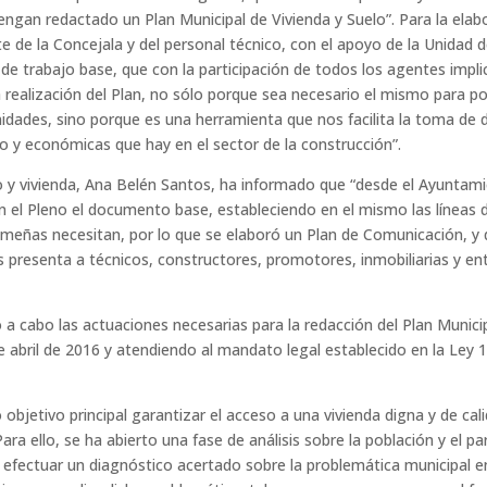
ngan redactado un Plan Municipal de Vivienda y Suelo”. Para la elab
e de la Concejala y del personal técnico, con el apoyo de la Unidad 
e trabajo base, que con la participación de todos los agentes implic
 realización del Plan, no sólo porque sea necesario el mismo para po
ades, sino porque es una herramienta que nos facilita la toma de d
o y económicas que hay en el sector de la construcción”.
mo y vivienda, Ana Belén Santos, ha informado que “desde el Ayunta
en el Pleno el documento base, estableciendo en el mismo las líneas
almeñas necesitan, por lo que se elaboró un Plan de Comunicación, y
es presenta a técnicos, constructores, promotores, inmobiliarias y e
 a cabo las actuaciones necesarias para la redacción del Plan Munici
abril de 2016 y atendiendo al mandato legal establecido en la Ley 
 objetivo principal garantizar el acceso a una vivienda digna y de cal
ara ello, se ha abierto una fase de análisis sobre la población y el p
 efectuar un diagnóstico acertado sobre la problemática municipal en