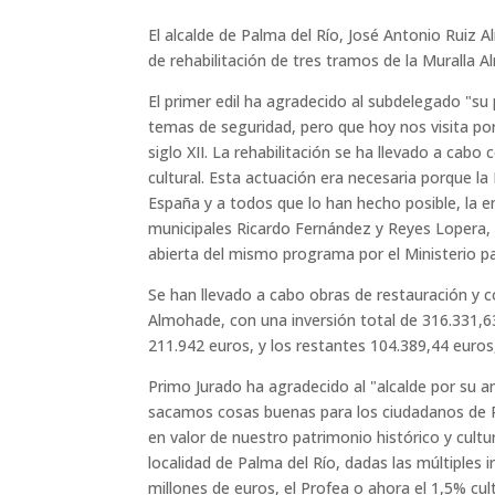
El alcalde de Palma del Río, José Antonio Ruiz 
de rehabilitación de tres tramos de la Muralla 
El primer edil ha agradecido al subdelegado "su
temas de seguridad, pero que hoy nos visita por
siglo XII. La rehabilitación se ha llevado a cab
cultural. Esta actuación era necesaria porque l
España y a todos que lo han hecho posible, la e
municipales Ricardo Fernández y Reyes Lopera, 
abierta del mismo programa por el Ministerio p
Se han llevado a cabo obras de restauración y co
Almohade, con una inversión total de 316.331,6
211.942 euros, y los restantes 104.389,44 euros
Primo Jurado ha agradecido al "alcalde por su am
sacamos cosas buenas para los ciudadanos de Pa
en valor de nuestro patrimonio histórico y cul
localidad de Palma del Río, dadas las múltiple
millones de euros, el Profea o ahora el 1,5% cul