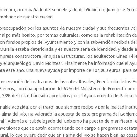
Almenara, acompañado del subdelegado del Gobierno, Juan José Primo 
Almohade de nuestra ciudad.
 preocupación por los asuntos de nuestra ciudad y sus frecuentes vi
 algo más bonito, por temas culturales, como es la rehabilitación de
o con fondos propios del Ayuntamiento y con la subvención recibida d
a Muralla estaba deteriorada y es nuestra seña de identidad, y desd
mpresa constructora Hinojosa Estructuras, los aquitectos Ginés Télle
y el arqueólogo David Montes". Finalmente ha informado que el Ayun
ara este año, una nueva ayuda por importe de 104.000 euros, para se
nservación de los tramos de las calles Rosales, Fuentecilla de los Fr
3 euros, con una aportación del 67% del Ministerio de Fomento proce
, 33% del total, han sido aportados por el Ayuntamiento de Palma de
able acogida, por el trato que siempre recibo y por la lealtad instit
lma del Río. Ha valorado la apuesta de este programa del Gobierno “
tural”. Además el subdelegado del Gobierno ha puesto de manifiesto 
s inversiones que se están acometiendo con cargo a programas estat
tural, lo que quiere decir que en Palma del Río se hacen bien las cos