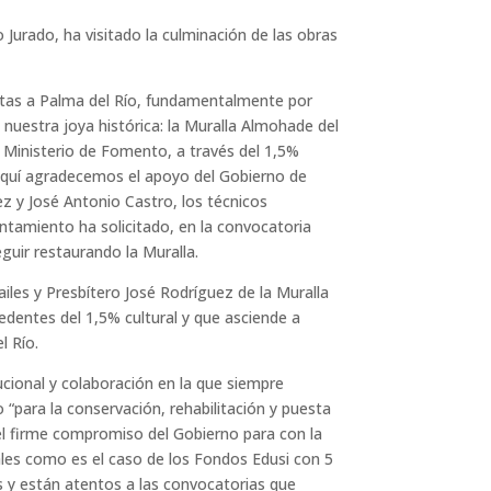
Jurado, ha visitado la culminación de las obras
sitas a Palma del Río, fundamentalmente por
 nuestra joya histórica: la Muralla Almohade del
el Ministerio de Fomento, a través del 1,5%
e aquí agradecemos el apoyo del Gobierno de
z y José Antonio Castro, los técnicos
tamiento ha solicitado, en la convocatoria
guir restaurando la Muralla.
ailes y Presbítero José Rodríguez de la Muralla
dentes del 1,5% cultural y que asciende a
l Río.
ucional y colaboración en la que siempre
para la conservación, rehabilitación y puesta
“el firme compromiso del Gobierno para con la
ales como es el caso de los Fondos Edusi con 5
as y están atentos a las convocatorias que