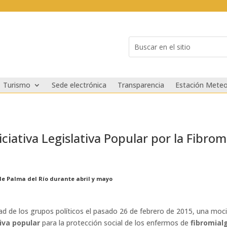
Buscar:
Search
for...
Turismo
Sede electrónica
Transparencia
Estación Meteo
iativa Legislativa Popular por la Fibromi
de Palma del Río durante abril y mayo
d de los grupos políticos el pasado 26 de febrero de 2015, una moci
tiva popular
para la protección social de los enfermos de
fibromial