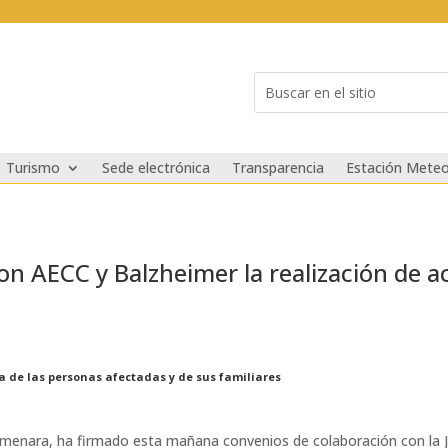
Buscar:
Search
for...
Turismo
Sede electrónica
Transparencia
Estación Meteo
 AECC y Balzheimer la realización de act
ra de las personas afectadas y de sus familiares
Almenara, ha firmado esta mañana convenios de colaboración con la J