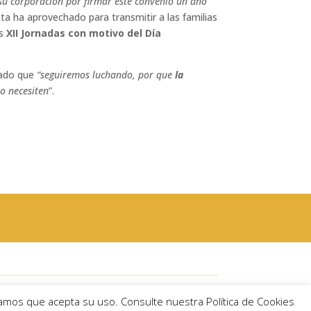
su corporación por firmar este convenio un año
nta ha aprovechado para transmitir a las familias
s
XII Jornadas con motivo del Día
esado que
“seguiremos luchando, por que
la
lo necesiten
”.
Córdoba)
eramos que acepta su uso. Consulte nuestra Política de Cookies