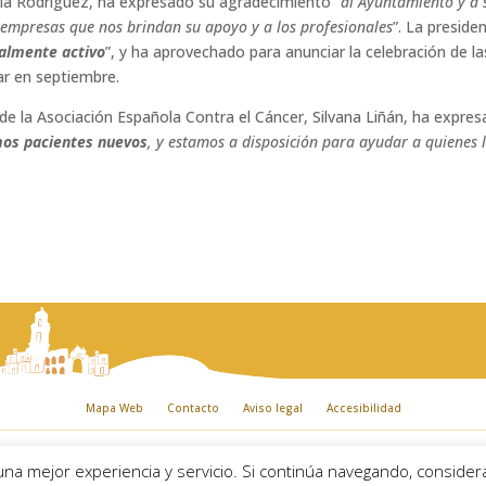
acia Rodríguez, ha expresado su agradecimiento
“al Ayuntamiento y a 
y empresas que nos brindan su apoyo y a los profesionales
”. La preside
almente activo
”, y ha aprovechado para anunciar la celebración de la
ar en septiembre.
l de la Asociación Española Contra el Cáncer, Silvana Liñán, ha expr
os pacientes nuevos
, y estamos a disposición para ayudar a quienes 
Mapa Web
Contacto
Aviso legal
Accesibilidad
iento de Palma del Río. Plaza Mayor de Andalucía, 1 C.P: 14700 – Palma del Río (
 una mejor experiencia y servicio. Si continúa navegando, consid
Email:
ayuntamiento@palmadelrio.es