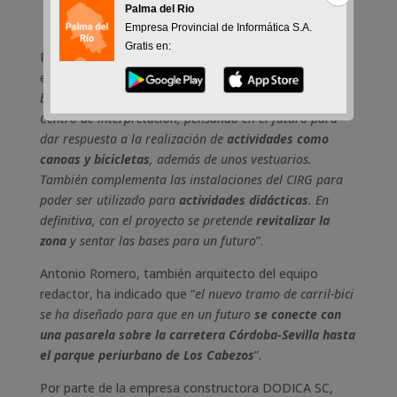
Palma del Rio
Empresa Provincial de Informática S.A.
Gratis en:
Por su parte, el arquitecto Francisco Callejas ha
explicado que
“se ha intervenido en tres partes: carril-
bici, kiosko y la construcción de un edificio próximo al
Centro de Interpretación, pensando en el futuro para
dar respuesta a la realización de
actividades como
canoas y bicicletas
, además de unos vestuarios.
También complementa las instalaciones del CIRG para
poder ser utilizado para
actividades didácticas
. En
definitiva, con el proyecto se pretende
revitalizar la
zona
y sentar las bases para un futuro
”.
Antonio Romero, también arquitecto del equipo
redactor, ha indicado que “
el nuevo tramo de carril-bici
se ha diseñado para que en un futuro
se conecte con
una pasarela sobre la carretera Córdoba-Sevilla hasta
el parque periurbano de Los Cabezos
”.
Por parte de la empresa constructora DODICA SC,