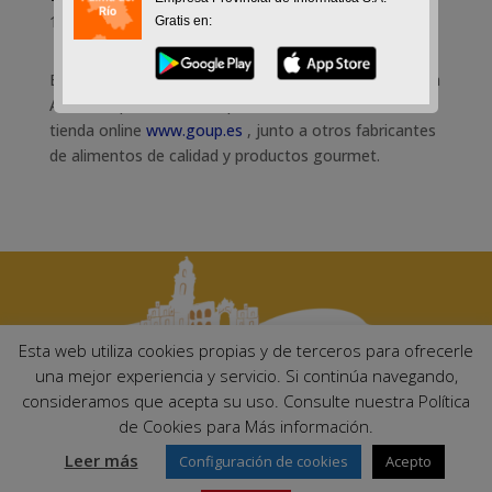
14-12-2018
Gratis en:
El Ayuntamiento de Palma del Río felicita a la empresa
ArteOliva por la reciente puesta en marcha de la
tienda online
www.goup.es
, junto a otros fabricantes
de alimentos de calidad y productos gourmet.
Esta web utiliza cookies propias y de terceros para ofrecerle
una mejor experiencia y servicio. Si continúa navegando,
consideramos que acepta su uso. Consulte nuestra Política
Ayuntamiento de Palma del Río. Plaza Mayor de Andalucía, 1 C.P:
de Cookies para Más información.
14700 – Palma del Río (Córdoba)
Email:
ayuntamiento@palmadelrio.es
Leer más
Configuración de cookies
Acepto
Teléfono: 957 71 02 44 | Fax: 957 64 47 39