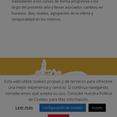
trasladando a los cursos de forma progresiva a los
largo del presente año y llevan asociados cambios en
horarios, días, niveles, agrupación de la oferta y
temporalidad en los mismos.
Esta web utiliza cookies propias y de terceros para ofrecerle
una mejor experiencia y servicio. Si continúa navegando,
consideramos que acepta su uso. Consulte nuestra Política
Ayuntamiento de Palma del Río. Plaza Mayor de Andalucía, 1 C.P:
de Cookies para Más información.
14700 – Palma del Río (Córdoba)
Email:
ayuntamiento@palmadelrio.es
Leer más
Configuración de cookies
Acepto
Teléfono: 957 71 02 44 | Fax: 957 64 47 39