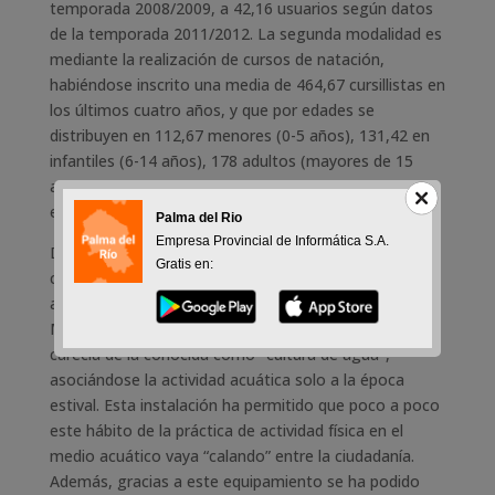
temporada 2008/2009, a 42,16 usuarios según datos
de la temporada 2011/2012. La segunda modalidad es
mediante la realización de cursos de natación,
habiéndose inscrito una media de 464,67 cursillistas en
los últimos cuatro años, y que por edades se
distribuyen en 112,67 menores (0-5 años), 131,42 en
infantiles (6-14 años), 178 adultos (mayores de 15
años), y 42,58 en otros programas (centros
educativos y otros).
Palma del Rio
Empresa Provincial de Informática S.A.
Desde su apertura, la Piscina Municipal Cubierta se ha
Gratis en:
convertido en uno de los pilares de la oferta de
actividades y servicios del Patronato Deportivo
Municipal. Palma del Río y su comarca de influencia,
carecía de la conocida como "cultura de agua",
asociándose la actividad acuática solo a la época
estival. Esta instalación ha permitido que poco a poco
este hábito de la práctica de actividad física en el
medio acuático vaya “calando” entre la ciudadanía.
Además, gracias a este equipamiento se ha podido