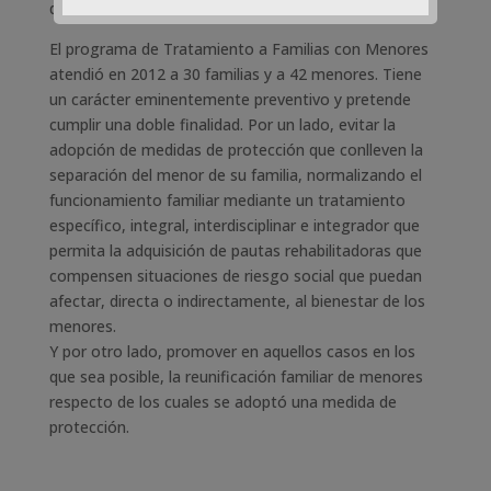
de 14.144 euros.
El programa de Tratamiento a Familias con Menores
atendió en 2012 a 30 familias y a 42 menores. Tiene
un carácter eminentemente preventivo y pretende
cumplir una doble finalidad. Por un lado, evitar la
adopción de medidas de protección que conlleven la
separación del menor de su familia, normalizando el
funcionamiento familiar mediante un tratamiento
específico, integral, interdisciplinar e integrador que
permita la adquisición de pautas rehabilitadoras que
compensen situaciones de riesgo social que puedan
afectar, directa o indirectamente, al bienestar de los
menores.
Y por otro lado, promover en aquellos casos en los
que sea posible, la reunificación familiar de menores
respecto de los cuales se adoptó una medida de
protección.