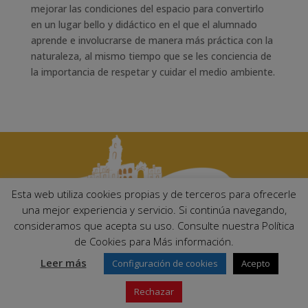
mejorar las condiciones del espacio para convertirlo
en un lugar bello y didáctico en el que el alumnado
aprende e involucrarse de manera más práctica con la
naturaleza, al mismo tiempo que se les conciencia de
la importancia de respetar y cuidar el medio ambiente.
Esta web utiliza cookies propias y de terceros para ofrecerle
una mejor experiencia y servicio. Si continúa navegando,
consideramos que acepta su uso. Consulte nuestra Política
Ayuntamiento de Palma del Río. Plaza Mayor de Andalucía, 1 C.P:
de Cookies para Más información.
14700 – Palma del Río (Córdoba)
Email:
ayuntamiento@palmadelrio.es
Leer más
Configuración de cookies
Acepto
Teléfono: 957 71 02 44 | Fax: 957 64 47 39
Rechazar