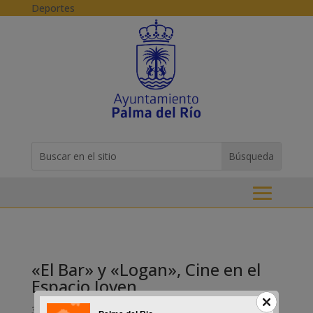
Skip to content
Deportes
Buscar:
Search
for...
«El Bar» y «Logan», Cine en el
Espacio Joven
3-04-2017