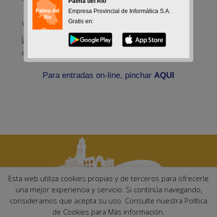
Palma del Rio
Empresa Provincial de Informática S.A.
Gratis en:
Viernes 7 y Domingo 9 abril 2017
Para entradas on-line, pinchar
AQUI
Esta web utiliza cookies propias y de terceros para ofrecerle
una mejor experiencia y servicio. Si continúa navegando,
consideramos que acepta su uso. Consulte nuestra Política
Ayuntamiento de Palma del Río. Plaza Mayor de Andalucía, 1 C.P:
de Cookies para Más información.
14700 – Palma del Río (Córdoba)