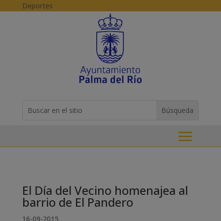
Skip to content
Deportes
Buscar:
Search
for...
El Día del Vecino homenajea al
barrio de El Pandero
16-09-2015