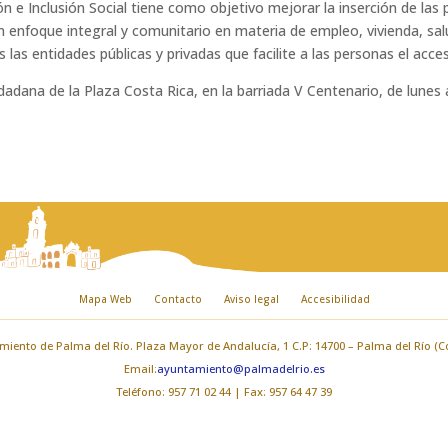
 e Inclusión Social tiene como objetivo mejorar la inserción de las p
 enfoque integral y comunitario en materia de empleo, vivienda, salu
las entidades públicas y privadas que facilite a las personas el acce
dadana de la Plaza Costa Rica, en la barriada V Centenario, de lunes 
Mapa Web
Contacto
Aviso legal
Accesibilidad
iento de Palma del Río. Plaza Mayor de Andalucía, 1 C.P: 14700 – Palma del Río (
Email:
ayuntamiento@palmadelrio.es
Teléfono: 957 71 02 44 | Fax: 957 64 47 39