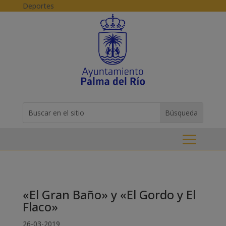
Skip to content
Deportes
Buscar:
Search
for...
«El Gran Baño» y «El Gordo y El
Flaco»
26-03-2019