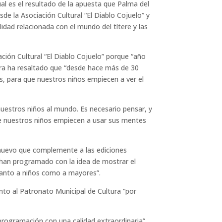
nual es el resultado de la apuesta que Palma del
de la Asociación Cultural “El Diablo Cojuelo” y
dad relacionada con el mundo del títere y las
ación Cultural “El Diablo Cojuelo” porque “año
era ha resaltado que “desde hace más de 30
s, para que nuestros niños empiecen a ver el
 nuestros niños al mundo. Es necesario pensar, y
ue nuestros niños empiecen a usar sus mentes
 nuevo que complemente a las ediciones
e han programado con la idea de mostrar el
tanto a niños como a mayores”.
ento al Patronato Municipal de Cultura “por
programación con una calidad extraordinaria”.