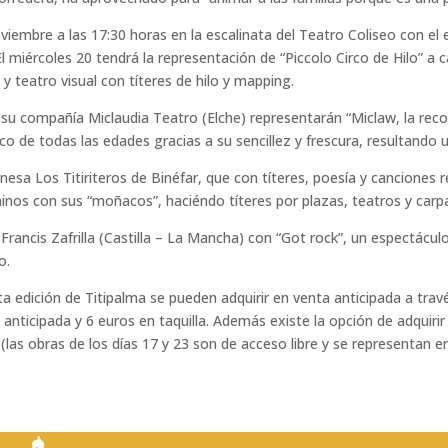
iembre a las 17:30 horas en la escalinata del Teatro Coliseo con el 
l miércoles 20 tendrá la representación de “Piccolo Circo de Hilo” a
y teatro visual con títeres de hilo y mapping.
 su compañía Miclaudia Teatro (Elche) representarán “Miclaw, la recol
co de todas las edades gracias a su sencillez y frescura, resultando u
nesa Los Titiriteros de Binéfar, que con títeres, poesía y canciones 
nos con sus “moñacos”, haciéndo títeres por plazas, teatros y carp
 Francis Zafrilla (Castilla – La Mancha) con “Got rock”, un espectáculo
o.
a edición de Titipalma se pueden adquirir en venta anticipada a tra
n anticipada y 6 euros en taquilla. Además existe la opción de adquiri
las obras de los días 17 y 23 son de acceso libre y se representan en