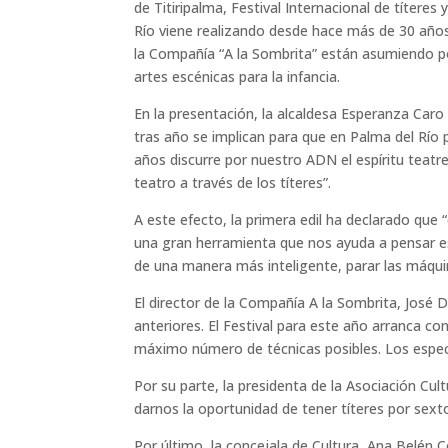
de Titiripalma, Festival Internacional de títeres
Río viene realizando desde hace más de 30 años 
la Compañía “A la Sombrita” están asumiendo por
artes escénicas para la infancia.
En la presentación, la alcaldesa Esperanza Caro 
tras año se implican para que en Palma del Río
años discurre por nuestro ADN el espíritu teat
teatro a través de los títeres”.
A este efecto, la primera edil ha declarado que 
una gran herramienta que nos ayuda a pensar e
de una manera más inteligente, parar las máqui
El director de la Compañía A la Sombrita, Jos
anteriores. El Festival para este año arranca c
máximo número de técnicas posibles. Los espec
Por su parte, la presidenta de la Asociación Cul
darnos la oportunidad de tener títeres por sext
Por último, la concejala de Cultura, Ana Belén 