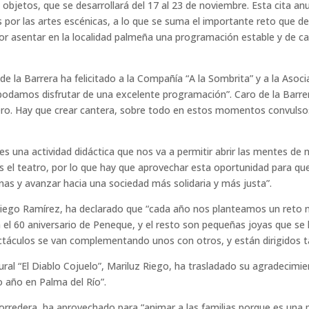
 y objetos, que se desarrollará del 17 al 23 de noviembre. Esta cita a
por las artes escénicas, a lo que se suma el importante reto que des
 asentar en la localidad palmeña una programación estable y de cali
de la Barrera ha felicitado a la Compañía “A la Sombrita” y a la Asoci
 podamos disfrutar de una excelente programación”. Caro de la Barr
rero. Hay que crear cantera, sobre todo en estos momentos convulso
“es una actividad didáctica que nos va a permitir abrir las mentes de
s el teatro, por lo que hay que aprovechar esta oportunidad para q
nas y avanzar hacia una sociedad más solidaria y más justa”.
é Diego Ramírez, ha declarado que “cada año nos planteamos un reto
on el 60 aniversario de Peneque, y el resto son pequeñas joyas que s
táculos se van complementando unos con otros, y están dirigidos 
tural “El Diablo Cojuelo”, Mariluz Riego, ha trasladado su agradecimi
o año en Palma del Río”.
Corredera, ha aprovechado para “animar a las familias porque es una 