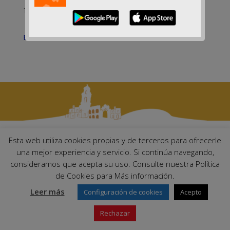
19-05-2026
Elecciones Andaluzas 2026
Esta web utiliza cookies propias y de terceros para ofrecerle
una mejor experiencia y servicio. Si continúa navegando,
Ayuntamiento de Palma del Río. Plaza Mayor de Andalucía, 1 C.P:
consideramos que acepta su uso. Consulte nuestra Política
14700 – Palma del Río (Córdoba)
de Cookies para Más información.
Email:
ayuntamiento@palmadelrio.es
Teléfono: 957 71 02 44 | Fax: 957 64 47 39
Leer más
Configuración de cookies
Acepto
Rechazar