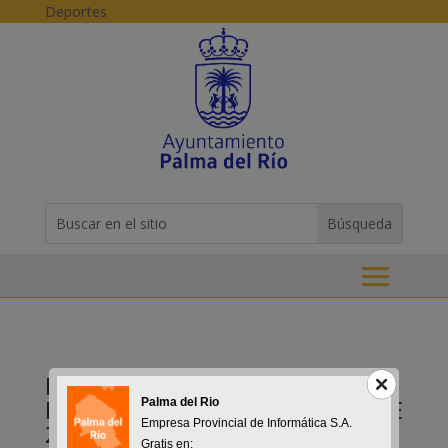
Skip to content
Deportes
Buscar:
Search
for...
ELECCIONES ANDALUZAS
PALMA DEL RÍO 17 DE MAYO DE
Palma del Rio
Empresa Provincial de Informática S.A.
2026
Gratis en: