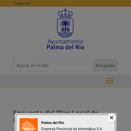
Skip to content
Deportes
Buscar:
Search
for...
Encuesta del Plan Local de
Instalaciones Deportivas
Palma del Rio
17-10-2017
Empresa Provincial de Informática S.A.