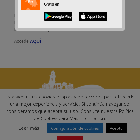
Gratis en:
Participa en la encuesta que ha elaborado el
Patronato Deportivo Municipal sobre el Plan Local de
Instalaciones Deportivas.
Accede
AQUÍ
Esta web utiliza cookies propias y de terceros para ofrecerle
una mejor experiencia y servicio. Si continúa navegando,
consideramos que acepta su uso. Consulte nuestra Política
Ayuntamiento de Palma del Río. Plaza Mayor de Andalucía, 1 C.P:
de Cookies para Más información.
14700 – Palma del Río (Córdoba)
Email:
ayuntamiento@palmadelrio.es
Leer más
Configuración de cookies
Acepto
Teléfono: 957 71 02 44 | Fax: 957 64 47 39