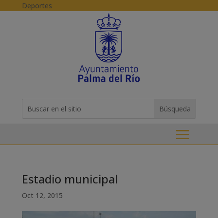
Skip to content
Deportes
Buscar:
Search
for...
Estadio municipal
Oct 12, 2015