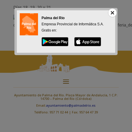
Días 18, 19, 20 y 21
Palma del Rio
Empresa Provincial de Informática S.A.
Gratis en:
Ayuntamiento de Palma del Río. Plaza Mayor de Andalucía, 1 C.P:
14700 – Palma del Río (Córdoba)
Email:
ayuntamiento@palmadelrio.es
Teléfono: 957 71 02 44 | Fax: 957 64 47 39