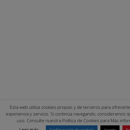
Esta web utiliza cookies propias y de terceros para ofrecerl
experiencia y servicio. Si continúa navegando, consideramos 
uso. Consulte nuestra Política de Cookies para Más info
Leer más
Configuración de cookies
Acepto
R