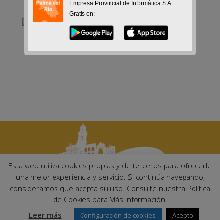
Empresa Provincial de Informática S.A.
Gratis en:
Esta web utiliza cookies propias y de terceros para ofrecerle
una mejor experiencia y servicio. Si continúa navegando,
consideramos que acepta su uso. Consulte nuestra Política
Ayuntamiento de Palma del Río. Plaza Mayor de Andalucía, 1 C.P:
de Cookies para Más información.
14700 – Palma del Río (Córdoba)
Email:
ayuntamiento@palmadelrio.es
Leer más
Configuración de cookies
Acepto