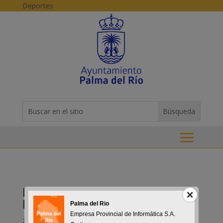
Skip to content
Deportes
Buscar:
Search
for...
Horario de verano de la
Biblioteca Municipal
Palma del Rio
Empresa Provincial de Informática S.A.
20-06-2018