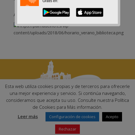
Gratis en:
A partir del 25 junio 2018
Esta web utiliza cookies propias y de terceros para ofrecerle
una mejor experiencia y servicio. Si continúa navegando,
consideramos que acepta su uso. Consulte nuestra Política
Ayuntamiento de Palma del Río. Plaza Mayor de Andalucía, 1 C.P:
de Cookies para Más información.
14700 – Palma del Río (Córdoba)
Email:
ayuntamiento@palmadelrio.es
Leer más
Configuración de cookies
Acepto
Teléfono: 957 71 02 44 | Fax: 957 64 47 39
Rechazar