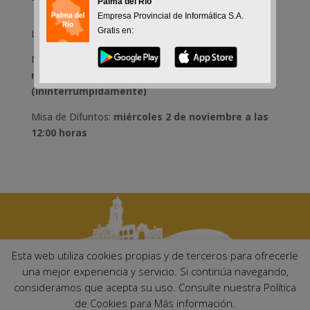
Palma del Rio
Empresa Provincial de Informática S.A.
Gratis en:
Lunes 31 de octubre
:
hasta las 19:00 horas
Martes 1 y miércoles 2 de noviembre
:
de 8:00 del
martes hasta las 19:00 horas del miércoles
(ininterrumpidamente)
Misa de Difuntos
:
miércoles 2 de noviembre a las
12:00 horas
Esta web utiliza cookies propias y de terceros para ofrecerle
una mejor experiencia y servicio. Si continúa navegando,
consideramos que acepta su uso. Consulte nuestra Política
Ayuntamiento de Palma del Río. Plaza Mayor de Andalucía, 1 C.P:
de Cookies para Más información.
14700 – Palma del Río (Córdoba)