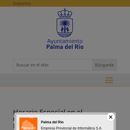
Skip to content
Deportes
Buscar:
Search
for...
Horario Especial en el
Cementerio con motivo de la
Palma del Rio
Festividad de los Santos
Empresa Provincial de Informática S.A.