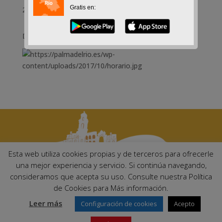
Gratis en:
23-10-2017
Del 23 de octubre al 2 de noviembre 2017
Esta web utiliza cookies propias y de terceros para ofrecerle
una mejor experiencia y servicio. Si continúa navegando,
consideramos que acepta su uso. Consulte nuestra Política
Ayuntamiento de Palma del Río. Plaza Mayor de Andalucía, 1 C.P:
de Cookies para Más información.
14700 – Palma del Río (Córdoba)
Email:
ayuntamiento@palmadelrio.es
Leer más
Configuración de cookies
Acepto
Teléfono: 957 71 02 44 | Fax: 957 64 47 39