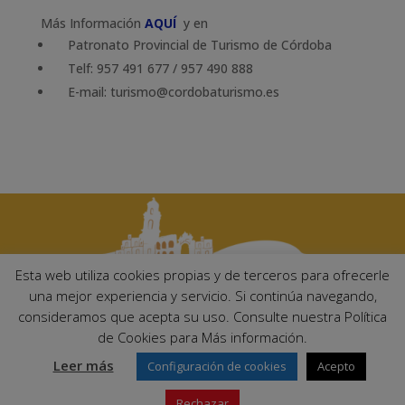
Más Información
AQUÍ
y en
Patronato Provincial de Turismo de Córdoba
Telf: 957 491 677 / 957 490 888
E-mail: turismo@cordobaturismo.es
Esta web utiliza cookies propias y de terceros para ofrecerle
una mejor experiencia y servicio. Si continúa navegando,
consideramos que acepta su uso. Consulte nuestra Política
Ayuntamiento de Palma del Río. Plaza Mayor de Andalucía, 1 C.P:
de Cookies para Más información.
14700 – Palma del Río (Córdoba)
Email:
ayuntamiento@palmadelrio.es
Leer más
Configuración de cookies
Acepto
Teléfono: 957 71 02 44 | Fax: 957 64 47 39
Rechazar