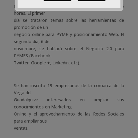
duración de 10 horas, dividido en 2 sesiones de 5
horas. El primer
día se trataron temas sobre las herramientas de
promoción de un
negocio online para PYME y posicionamiento Web. El
segundo día, 6 de
noviembre, se hablará sobre el Negocio 2.0 para
PYMES (Facebook,
Twitter, Google +, Linkedin, etc).
Se han inscrito 19 empresarios de la comarca de la
Vega del
Guadalquivir interesados en ampliar sus
conocimientos en Marketing
Online y el aprovechamiento de las Redes Sociales
para ampliar sus
ventas.