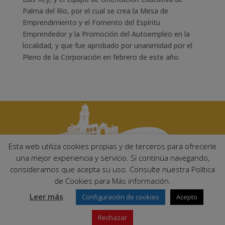
Palma del Río, por el cual se crea la Mesa de
Emprendimiento y el Fomento del Espíritu
Emprendedor y la Promoción del Autoempleo en la
localidad, y que fue aprobado por unanimidad por el
Pleno de la Corporación en febrero de este año.
Esta web utiliza cookies propias y de terceros para ofrecerle
una mejor experiencia y servicio. Si continúa navegando,
consideramos que acepta su uso. Consulte nuestra Política
Ayuntamiento de Palma del Río. Plaza Mayor de Andalucía, 1 C.P:
de Cookies para Más información.
14700 – Palma del Río (Córdoba)
Email:
ayuntamiento@palmadelrio.es
Leer más
Configuración de cookies
Acepto
Teléfono: 957 71 02 44 | Fax: 957 64 47 39
Rechazar