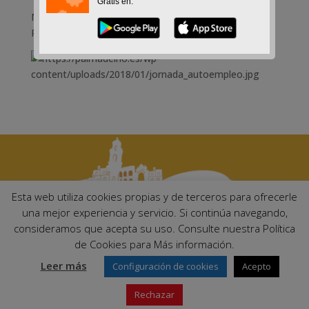
Gratis en:
Miércoles 24 enero 2018, en Oficina de Turismo de
Palma del Río
Esta web utiliza cookies propias y de terceros para ofrecerle
una mejor experiencia y servicio. Si continúa navegando,
consideramos que acepta su uso. Consulte nuestra Política
Ayuntamiento de Palma del Río. Plaza Mayor de Andalucía, 1 C.P:
de Cookies para Más información.
14700 – Palma del Río (Córdoba)
Email:
ayuntamiento@palmadelrio.es
Leer más
Configuración de cookies
Acepto
Teléfono: 957 71 02 44 | Fax: 957 64 47 39
Rechazar