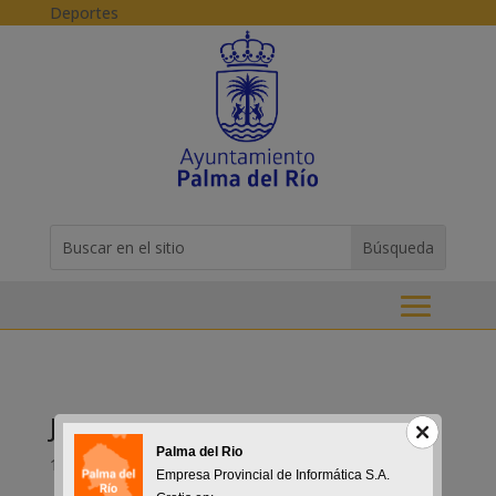
Skip to content
Deportes
Buscar:
Search
for...
Jornadas sobre Autoempleo
Palma del Rio
18-01-2018
Empresa Provincial de Informática S.A.