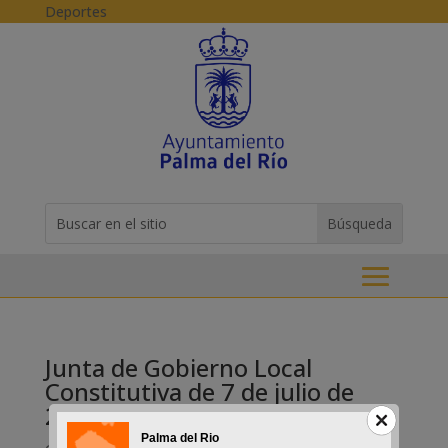
Skip to content
Deportes
Buscar:
Search
for...
Junta de Gobierno Local
Constitutiva de 7 de julio de
2015
Palma del Rio