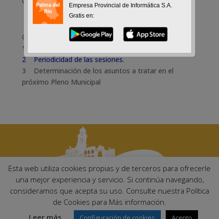
Oct 28, 2015
Empresa Provincial de Informática S.A.
Gratis en:
Orden del Día
1 Constitución de la Junta de Gobierno Local.
2 Periodicidad de las sesiones.
3 Determinación de los asuntos a tratar en el
próximo Pleno Municipal
Esta web utiliza cookies propias y de terceros para ofrecerle
una mejor experiencia y servicio. Si continúa navegando,
consideramos que acepta su uso. Consulte nuestra Política
Ayuntamiento de Palma del Río. Plaza Mayor de Andalucía, 1 C.P:
de Cookies para Más información.
14700 – Palma del Río (Córdoba)
Email:
ayuntamiento@palmadelrio.es
Leer más
Configuración de cookies
Acepto