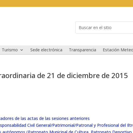
Buscar:
Search
for...
Turismo
Sede electrónica
Transparencia
Estación Meteo
raordinaria de 21 de diciembre de 2015
adores de las actas de las sesiones anteriores
nsabilidad Civil General/Patrimonial/Patronal y Profesional del Iltr
s autónomos (Patronato Municipal de Cultura, Patronato Deportivo