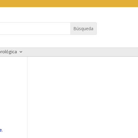
rológica
e.