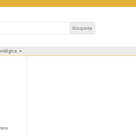
rológica
rmino