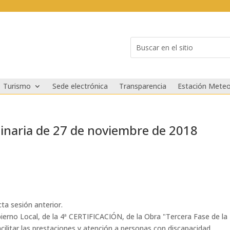
Buscar:
Search
for...
Turismo
Sede electrónica
Transparencia
Estación Meteo
dinaria de 27 de noviembre de 2018
cta sesión anterior.
ierno Local, de la 4ª CERTIFICACIÓN, de la Obra "Tercera Fase de la
acilitar las prestaciones y atención a personas con discapacidad