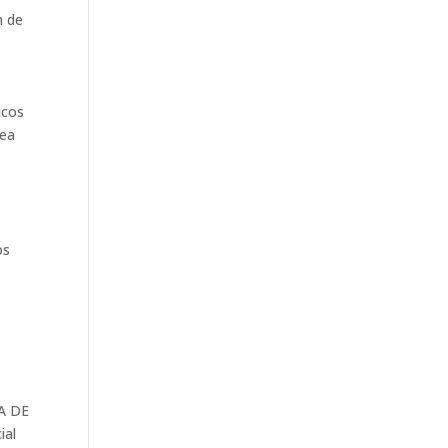
n de
icos
rea
os
A DE
ial