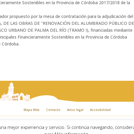
ncieramente Sostenibles en la Provincia de Córdoba 2017/2018 de la
tador propuesto por la mesa de contratación para la adjudicación del
NA, DE LAS OBRAS DE "RENOVACIÓN DEL ALUMBRADO PÚBLICO DE
SCO URBANO DE PALMA DEL RÍO (TRAMO I), financiadas mediante 
unicipales Financieramente Sostenibles en la Provincia de Córdoba
e Córdoba.
Mapa Web
Contacto
Aviso legal
Accesibilidad
iento de Palma del Río. Plaza Mayor de Andalucía, 1 C.P: 14700 – Palma del Río (
 una mejor experiencia y servicio. Si continúa navegando, consid
Email:
ayuntamiento@palmadelrio.es