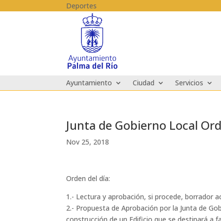
Skip to content
Deportes
Ayuntamiento
Ciudad
Servicios
Junta de Gobierno Local Or
Nov 25, 2018
Orden del día:
1.- Lectura y aprobación, si procede, borrador a
2.- Propuesta de Aprobación por la Junta de Gob
construcción de un Edificio que se destinará a f