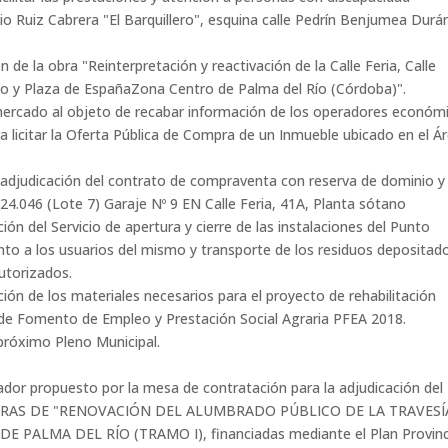
tonio Ruiz Cabrera "El Barquillero", esquina calle Pedrín Benjumea Durá
n de la obra "Reinterpretación y reactivación de la Calle Feria, Calle
llejo y Plaza de EspañaZona Centro de Palma del Río (Córdoba)".
 mercado al objeto de recabar información de los operadores económ
 licitar la Oferta Pública de Compra de un Inmueble ubicado en el Á
 adjudicación del contrato de compraventa con reserva de dominio y
º 24.046 (Lote 7) Garaje Nº 9 EN Calle Feria, 41A, Planta sótano
ción del Servicio de apertura y cierre de las instalaciones del Punto
to a los usuarios del mismo y transporte de los residuos depositad
autorizados.
ación de los materiales necesarios para el proyecto de rehabilitación
 de Fomento de Empleo y Prestación Social Agraria PFEA 2018.
 próximo Pleno Municipal.
tador propuesto por la mesa de contratación para la adjudicación del
 OBRAS DE "RENOVACIÓN DEL ALUMBRADO PÚBLICO DE LA TRAVESÍ
PALMA DEL RÍO (TRAMO I), financiadas mediante el Plan Provinc