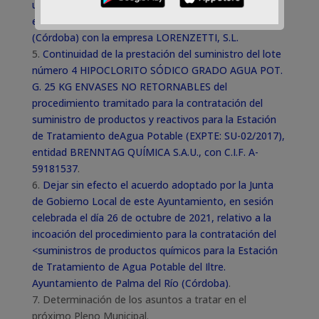
ubicada en la Casa Consistorial, en Plaza de Andalucía
esquina calle Virgen del Rosario de Palma del Río
(Córdoba) con la empresa LORENZETTI, S.L.
5.
Continuidad de la prestación del suministro del lote
número 4 HIPOCLORITO SÓDICO GRADO AGUA POT.
G. 25 KG ENVASES NO RETORNABLES del
procedimiento tramitado para la contratación del
suministro de productos y reactivos para la Estación
de Tratamiento deAgua Potable (EXPTE: SU-02/2017),
entidad BRENNTAG QUÍMICA S.A.U., con C.I.F. A-
59181537
.
6.
Dejar sin efecto el acuerdo adoptado por la Junta
de Gobierno Local de este Ayuntamiento, en sesión
celebrada el día 26 de octubre de 2021, relativo a la
incoación del procedimiento para la contratación del
<suministros de productos químicos para la Estación
de Tratamiento de Agua Potable del Iltre.
Ayuntamiento de Palma del Río (Córdoba)
.
7. Determinación de los asuntos a tratar en el
próximo Pleno Municipal.