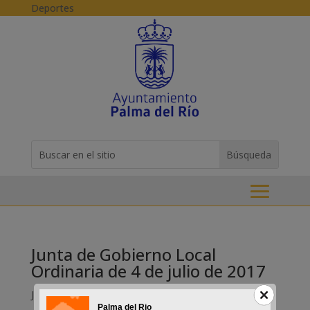
Skip to content
Deportes
Buscar:
Search
for...
Junta de Gobierno Local
Ordinaria de 4 de julio de 2017
Jul 4, 2017
Palma del Rio