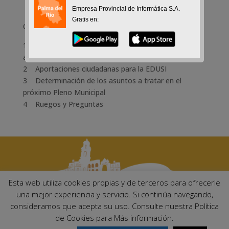
Empresa Provincial de Informática S.A.
Gratis en:
Orden del día
1 Lectura y aprobación, si procede, del borrador del
acta de la sesión anterior
2 Aportaciones ciudadanas para la EDUSI
3 Determinación de los asuntos a tratar en el
próximo Pleno Municipal
4 Ruegos y Preguntas
Esta web utiliza cookies propias y de terceros para ofrecerle
una mejor experiencia y servicio. Si continúa navegando,
consideramos que acepta su uso. Consulte nuestra Política
Ayuntamiento de Palma del Río. Plaza Mayor de Andalucía, 1 C.P:
de Cookies para Más información.
14700 – Palma del Río (Córdoba)