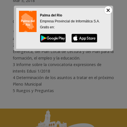
Mar 5, 2018
Palma del Rio
Orden del Día
Empresa Provincial de Informática S.A.
Gratis en:
1 Lectura y aprobación, si procede, del borrador del
acta de la sesión anterior
2 Desarrollo y Gestión del Plan Municipal de Eficiencia
Energética, del Plan Local de Lectura y del Plan para la
formación, el empleo y la educación.
3 Informe sobre la convocatoria expresiones de
interés Edusi 1/2018
4 Determinación de los asuntos a tratar en el próximo
Pleno Municipal
5 Ruegos y Preguntas