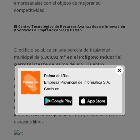
empresariales con el objeto de mejorar su
competitividad.
El Centro Tecnológico de Recursos Avanzados de Innovación
y Servicios a Emprendedores y PYMES
El edificio se ubica en una parcela de titularidad
municipal de
5.300,92 m² en el Polígono Industrial
Garrotal Oeste
de Palma del Río. El Centro
Tecnológico ocupa una superficie de 667,46 m² en la
Palma del Rio
que se han construido 1.030,77 m² en dos plantas
Empresa Provincial de Informática S.A.
(631,23 m² en planta baja y 399,21 m² en planta
Gratis en:
primera), con una cubierta de azotea transitable. El
resto de la parcela se ha ordenado con accesos
rodados y un total de 35 plazas de aparcamiento
interior, así como ajardinamiento y tratamiento de los
espacios libres.